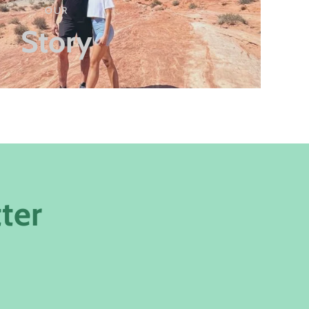
OUR
Story
ter